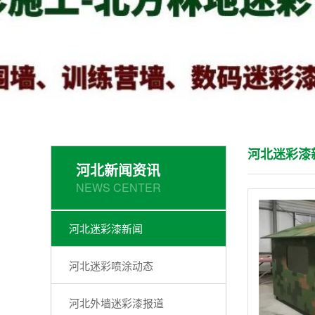
河北迷彩漆
河北新闻资讯
NEWS CENTER
河北迷彩漆新闻
河北迷彩喷涂动态
河北外墙迷彩漆报道