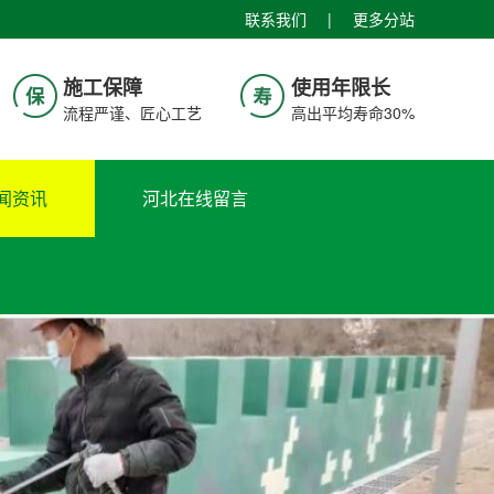
联系我们
|
更多分站
施工保障
使用年限长
流程严谨、匠心工艺
高出平均寿命30%
闻资讯
河北在线留言