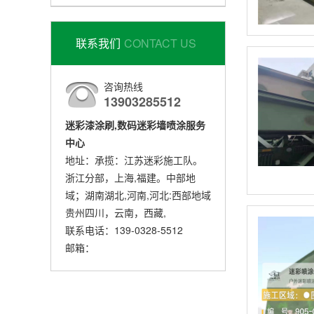
联系我们
CONTACT US
咨询热线
13903285512
迷彩漆涂刷,数码迷彩墙喷涂服务
中心
地址：承揽：江苏迷彩施工队。
浙江分部，上海,福建。中部地
域；湖南湖北,河南,河北:西部地域
贵州四川，云南，西藏,
联系电话：139-0328-5512
邮箱：