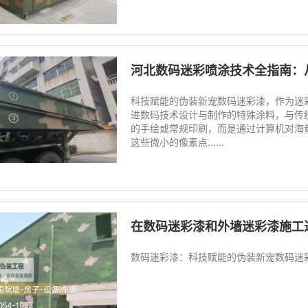
河北数码迷彩喷涂技术全指南：
科技赋能的伪装新宠数码迷彩漆，作为迷
进数码技术设计与制作的特殊涂料，与传
的手绘或常规印刷，而是通过计算机对海
这些微小的像素点......
在数码迷彩漆和外墙迷彩漆施工
数码迷彩漆：科技赋能的伪装新宠数码迷彩