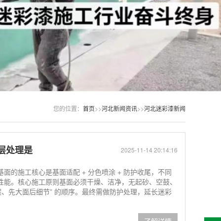
您的位置：
首页
>>
河北新闻资讯
>>
河北迷彩漆新闻
层处理是
2025-11-14 20:14:16
的施工核心是基面适配 + 分色喷涂 + 防护收尾，不同
性能。核心施工原则基面必须干燥、洁净，无起砂、空鼓、
案、先大面后细节” 的顺序。最终需做防护处理，延长迷彩