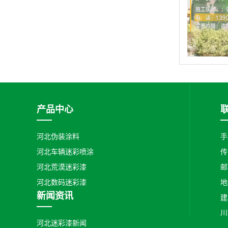
产品中心
河北伪装涂料
手
河北车辆迷彩喷涂
传
河北荒漠迷彩漆
邮
河北数码迷彩漆
地
新闻资讯
建
川
河北迷彩漆新闻