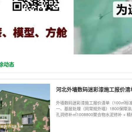
涂动态
河北外墙数码迷彩漆施工报价清单
外墙数码迷彩漆施工报价清单（100㎡
一、基层处理（同常规外墙）1800保障涂
孔洞修补㎡1008800聚合物水泥修补 + 精细