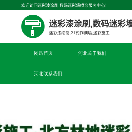
欢迎访问迷彩漆涂刷,数码迷彩墙喷涂服务中心！
迷彩漆涂刷,数码迷彩
迷彩漆绘制,21式作训墙,迷彩施工
网站首页
河北关于我们
河北联系我们