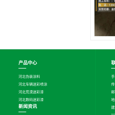
产品中心
河北伪装涂料
手
河北车辆迷彩喷涂
传
河北荒漠迷彩漆
邮
河北数码迷彩漆
地
新闻资讯
建
川