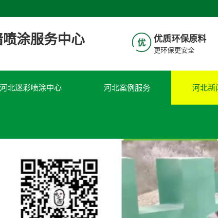
墙喷涂服务中心
优质环保原料​​​
更环保更安全​​
河北迷彩喷涂中心
河北案例服务
河北新