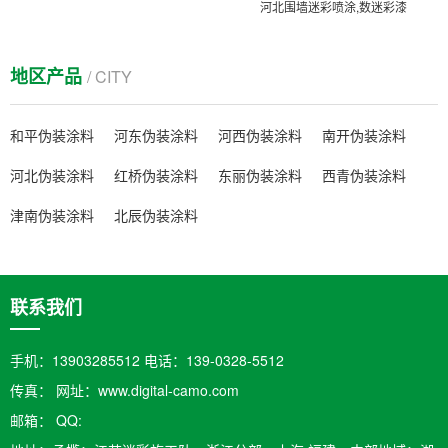
河北围墙迷彩喷涂,数迷彩漆
地区产品
/ CITY
和平伪装涂料
河东伪装涂料
河西伪装涂料
南开伪装涂料
河北伪装涂料
红桥伪装涂料
东丽伪装涂料
西青伪装涂料
津南伪装涂料
北辰伪装涂料
联系我们
手机：13903285512 电话：139-0328-5512
传真： 网址：www.digital-camo.com
邮箱：​ QQ: