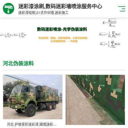
迷彩漆涂刷,数码迷彩墙喷涂服务中心
迷彩漆绘制,21式作训墙,迷彩施工
河北伪装涂料
河北 护坡变形迷彩漆,围墙迷彩漆施工