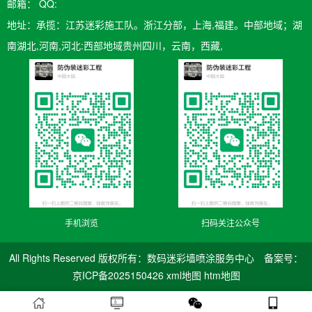
邮箱：​ QQ:
地址：承揽：江苏迷彩施工队。浙江分部，上海,福建。中部地域；湖
南湖北,河南,河北:西部地域贵州四川，云南，西藏,
手机浏览
扫码关注公众号
All Rights Reserved 版权所有：数码迷彩墙喷涂服务中心 备案号：
京ICP备2025150426
xml地图
htm地图